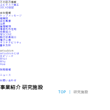
その他の情報
ユビタスク施工
3DCAD日記
会社情報
トップメッセージ
組織図
会社概要
沿革
倫理綱領
事業所所在地
役員紹介
写SCENE
執行役員紹介
電子公告
サステナビリティ
基本方針
setsubism
setsubismとは
エピソード
What
Why
How
採用情報
ニュース
お問い合わせ
事業紹介
研究施設
TOP
研究施設