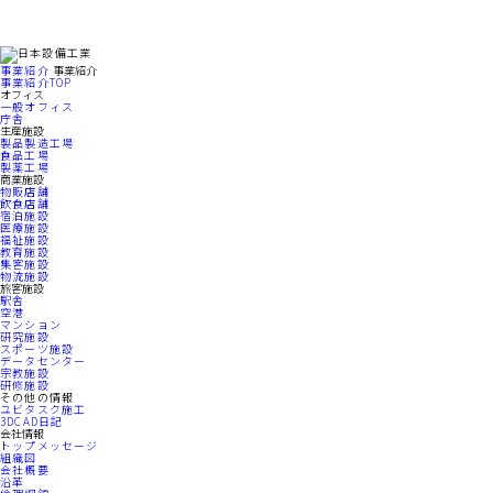
事業紹介
事業紹介
事業紹介TOP
オフィス
一般オフィス
庁舎
生産施設
製品製造工場
食品工場
製薬工場
商業施設
物販店舗
飲食店舗
宿泊施設
医療施設
福祉施設
教育施設
集客施設
物流施設
旅客施設
駅舎
空港
マンション
研究施設
スポーツ施設
データセンター
宗教施設
研修施設
その他の情報
ユビタスク施工
3DCAD日記
会社情報
トップメッセージ
組織図
会社概要
沿革