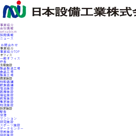
事業紹介
会社情報
setsubism
採用情報
ニュース
お問合わせ
事業紹介
事業紹介TOP
オフィス
一般オフィス
庁舎
生産施設
製品製造工場
食品工場
製薬工場
商業施設
物販店舗
飲食店舗
宿泊施設
医療施設
福祉施設
教育施設
集客施設
物流施設
旅客施設
駅舎
空港
マンション
研究施設
スポーツ施設
データセンター
宗教施設
研修施設