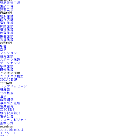
製品製造工場
食品工場
製薬工場
商業施設
物販店舗
飲食店舗
宿泊施設
医療施設
福祉施設
教育施設
集客施設
物流施設
旅客施設
駅舎
空港
マンション
研究施設
スポーツ施設
データセンター
宗教施設
研修施設
その他の情報
ユビタスク施工
3DCAD日記
会社情報
トップメッセージ
組織図
会社概要
沿革
倫理綱領
事業所所在地
役員紹介
写SCENE
執行役員紹介
電子公告
サステナビリティ
基本方針
setsubism
setsubismとは
エピソード