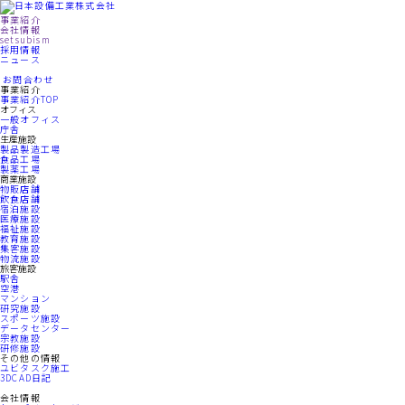
事業紹介
会社情報
setsubism
採用情報
ニュース
お問合わせ
事業紹介
事業紹介TOP
オフィス
一般オフィス
庁舎
生産施設
製品製造工場
食品工場
製薬工場
商業施設
物販店舗
飲食店舗
宿泊施設
医療施設
福祉施設
教育施設
集客施設
物流施設
旅客施設
駅舎
空港
マンション
研究施設
スポーツ施設
データセンター
宗教施設
研修施設
その他の情報
ユビタスク施工
3DCAD日記
会社情報