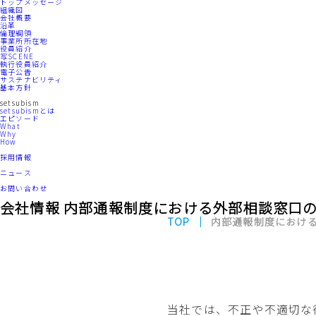
トップメッセージ
組織図
会社概要
沿革
倫理綱領
事業所所在地
役員紹介
写SCENE
執行役員紹介
電子公告
サステナビリティ
基本方針
setsubism
setsubismとは
エピソード
What
Why
How
採用情報
ニュース
お問い合わせ
会社情報
内部通報制度における外部相談窓口
TOP
内部通報制度におけ
当社では、不正や不適切な