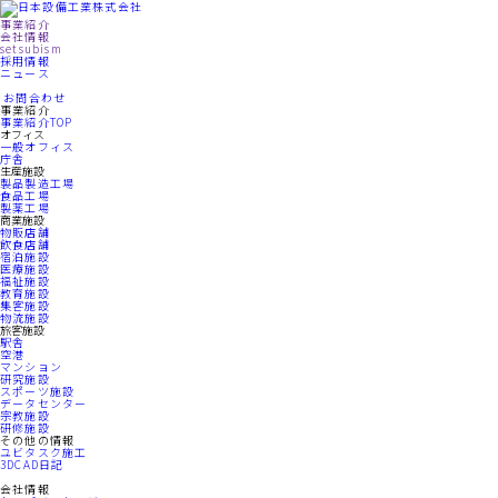
事業紹介
会社情報
setsubism
採用情報
ニュース
お問合わせ
事業紹介
事業紹介TOP
オフィス
一般オフィス
庁舎
生産施設
製品製造工場
食品工場
製薬工場
商業施設
物販店舗
飲食店舗
宿泊施設
医療施設
福祉施設
教育施設
集客施設
物流施設
旅客施設
駅舎
空港
マンション
研究施設
スポーツ施設
データセンター
宗教施設
研修施設
その他の情報
ユビタスク施工
3DCAD日記
会社情報