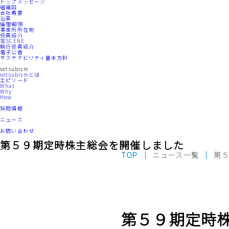
トップメッセージ
組織図
会社概要
沿革
倫理綱領
事業所所在地
役員紹介
写SCENE
執行役員紹介
電子公告
サステナビリティ基本方針
setsubism
setsubismとは
エピソード
What
Why
How
採用情報
ニュース
お問い合わせ
第５９期定時株主総会を開催しました
TOP
ニュース一覧
第５
第５９期定時