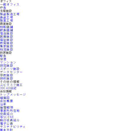
オフィス
一般オフィス
庁舎
生産施設
製品製造工場
食品工場
製薬工場
商業施設
物販店舗
飲食店舗
宿泊施設
医療施設
福祉施設
教育施設
集客施設
物流施設
旅客施設
駅舎
空港
マンション
研究施設
スポーツ施設
データセンター
宗教施設
研修施設
その他の情報
ユビタスク施工
3DCAD日記
会社情報
トップメッセージ
組織図
会社概要
沿革
倫理綱領
事業所所在地
役員紹介
写SCENE
執行役員紹介
電子公告
サステナビリティ
基本方針